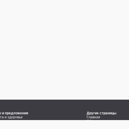
ы и предложения
Другие страницы
та и здоровье
Главная
 тазового дна
Обо мне
ная беременность
Кочфит журнал