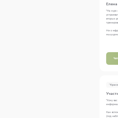
Елена 
"На курс
устраивал
вторых р
трениров
Ни о мфр,
мышцами 
Чи
“Красо
Участ
"Хочу вас
информац
Как вспо
(под наб