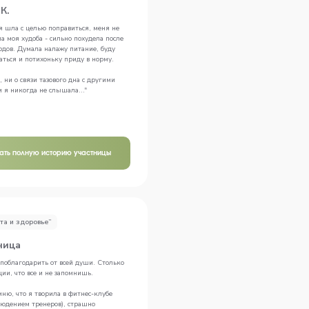
К.
 я шла с целью поправиться, меня не
а моя худоба - сильно похудела после
одов. Думала налажу питание, буду
аться и потихоньку приду в норму.
 ни о связи тазового дна с другими
я никогда не слышала..."
тать полную историю участницы
та и здоровье”
ница
 поблагодарить от всей души. Столько
ии, что все и не запомнишь.
мню, что я творила в фитнес-клубе
людением тренеров), страшно