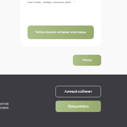
счастливы, теперь никаких диет..."
Читать полную историю участницы
Назад
Личный кабинет
ентов
Предзапись
ровок