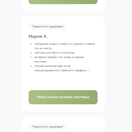
“Красота и здоровье”
Мария А.
смещение в одну сторону в грудном отделе,
таз на месте;
постоянные боли в пояснице;
во время ходьбы таз назад в заднем
наклоне;
плохое самочувствие из-за
ненормированного рабочего графика..."
Читать полную историю участницы
“Красота и здоровье”