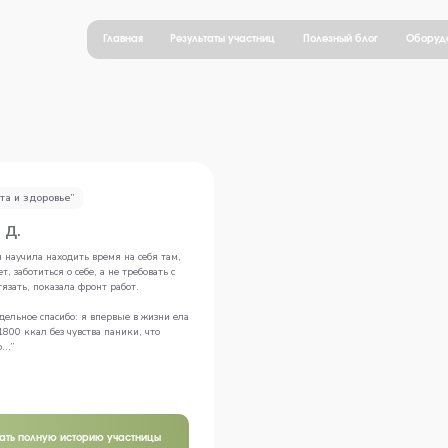
Главная
Результаты участниц
Полезный блог
Оборуд
та и здоровье”
 Д.
 научила находить время на себя там,
ет, заботиться о себе, а не требовать с
тязать, показала фронт работ.
дельное спасибо: я впервые в жизни ела
800 ккал без чувства паники, что
..”
тать полную историю участницы