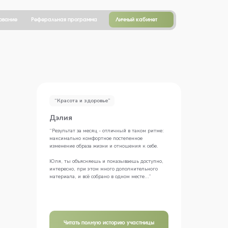
Личный кабинет
ование
Реферальная программа
“Красота и здоровье”
Дэлия
“Результат за месяц - отличный в таком ритме:
максимально комфортное постепенное
изменение образа жизни и отношения к себе.
Юля, ты объясняешь и показываешь доступно,
интересно, при этом много дополнительного
материала, и всё собрано в одном месте...”
Читать полную историю участницы