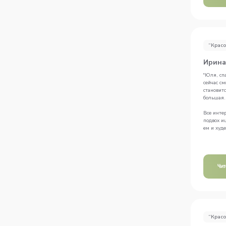
“Красо
Ирина
"Юля, спа
сейчас с
становитс
большая..
Все интер
подвох и
ем и худе
Чи
“Красо