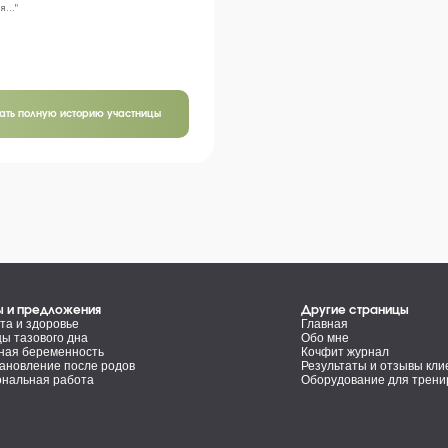
..."
тать полную историю участницы
ы и предложения
Другие страницы
та и здоровье
Главная
 тазового дна
Обо мне
ная беременность
Кочфит журнал
ановление после родов
Результаты и отзывы кли
нальная работа
Оборудование для трени