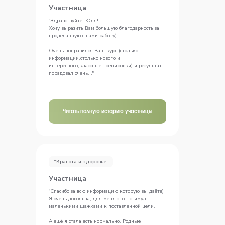
Участница
"Здравствуйте, Юля!
Хочу выразить Вам большую благодарность за
проделанную с нами работу)
Очень понравился Ваш курс (столько
информации,столько нового и
интересного,классные тренировки) и результат
порадовал очень..."
Читать полную историю участницы
“Красота и здоровье”
Участница
"Спасибо за всю информацию которую вы даёте)
Я очень довольна, для меня это - стимул,
маленькими шажками к поставленной цели.
А ещё я стала есть нормально. Родные