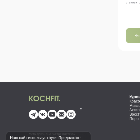
становится
Чи
Курс
KOCHFIT.
Красо
Мышцы
Актив
Восст
Персо
Meta признана экстремистской
Наш сайт использует куки. Продолжая
организацией на территории РФ*