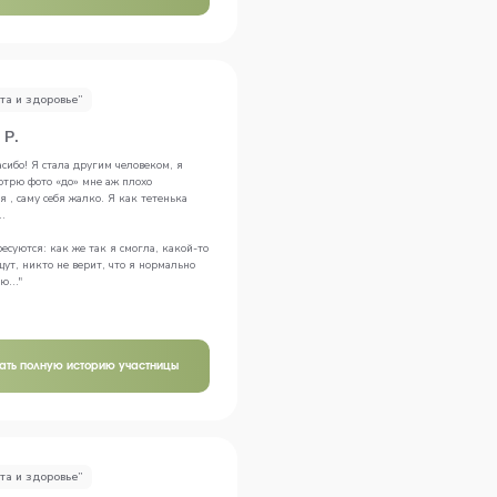
та и здоровье”
 Р.
сибо! Я стала другим человеком, я
мотрю фото «до» мне аж плохо
я , саму себя жалко. Я как тетенька
.
есуются: как же так я смогла, какой-то
щут, никто не верит, что я нормально
ю..."
тать полную историю участницы
та и здоровье”