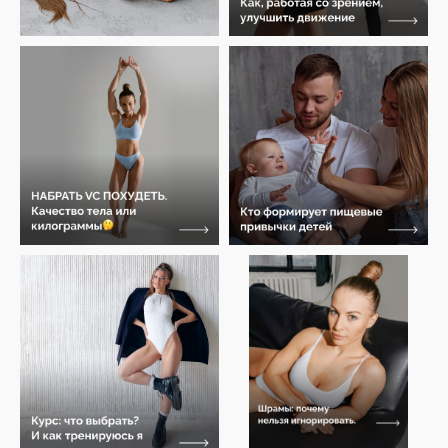
KOCHFIT.
Личный кабинет
Предзапись
Meta признана экстремистской
организацией на территории РФ*
Курсы и предложения
Другие страницы
Красота и здоровье
Главная
Мышцы тазового дна
Обо мне
Активная беременность
Кочфит журнал
Восстановление после
Результаты и отзывы клиентов
родов
Оборудование для
тренировок
Персональная работа
Наш сайт использует куки. Продолжая