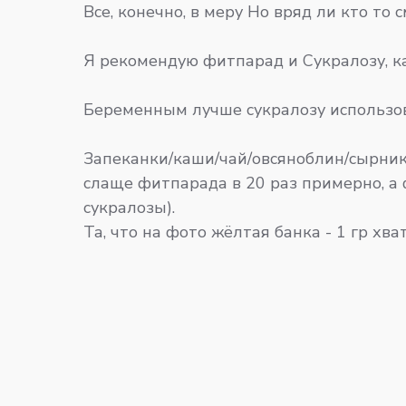
Все, конечно, в меру Но вряд ли кто то
Я рекомендую фитпарад и Сукралозу, к
Беременным лучше сукралозу использов
Запеканки/каши/чай/овсяноблин/сырники
слаще фитпарада в 20 раз примерно, а 
сукралозы).
Та, что на фото жёлтая банка - 1 гр хв