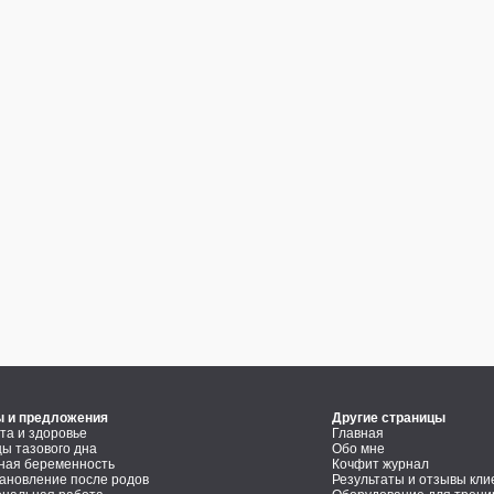
ы и предложения
Другие страницы
та и здоровье
Главная
 тазового дна
Обо мне
ная беременность
Кочфит журнал
ановление после родов
Результаты и отзывы кли