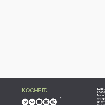
KOCHFIT.
Курс
Красо
Мышцы
Актив
Восст