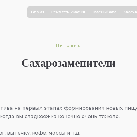
Главная
Результаты участниц
Полезный блог
Оборуд
Питание
Сахарозаменители
атива на первых этапах формирования новых пищ
 когда вы сладкоежка конечно очень тяжело.
, выпечку, кофе, морсы и т.д.