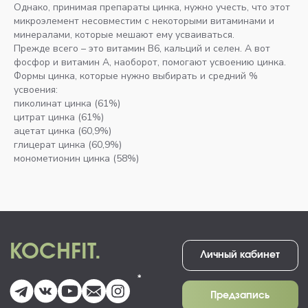
Мышцы тазового дна
Обо мне
Однако, принимая препараты цинка, нужно учесть, что этот
Активная беременность
Кочфит журнал
Восстановление после
Результаты и отзывы клиентов
микроэлемент несовместим с некоторыми витаминами и
родов
Оборудование для
минералами, которые мешают ему усваиваться.
тренировок
Персональная работа
Прежде всего – это витамин В6, кальций и селен. А вот
фосфор и витамин А, наоборот, помогают усвоению цинка.
Формы цинка, которые нужно выбирать и средний %
Наш сайт использует куки. Продолжая
усвоения:
им пользоваться, вы соглашаетесь
Политика обработки
Согласие на обработку
на обработку персональных данных
персональных данных
персональных данных
пиколинат цинка (61%)
в соответствии с
политикой в отношении
цитрат цинка (61%)
Партнерское соглашение
ИП Шуман Игорь Викторович
.
обработки персональных данных
о реферальной программе
ИНН 246521363326
ацетат цинка (60,9%)
Согласен
Договор - оферта
глицерат цинка (60,9%)
монометионин цинка (58%)