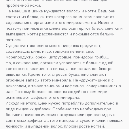
проблемной кожи.
Не меньше в цинке нуждаются волосы и ногти. Ведь они
состоят из белка, синтез которого во многом зависит от
содержания в организме этого микроэлемента. Именно
поэтому при нехватке цинка волосы теряют блеск, секутся и
выпадают, ногти расслаиваются и покрываются белыми
пятнами.
Существует довольно много пищевых продуктов,
содержащих цинк: мясо, говяжья печень, сыр,
морепродукты, орехи, цитрусовые, помидоры, грибы…
Но, к сожалению, организм усваивает не больше одной
трети всего количества цинка, а все остальное быстро
выводится. Кроме того, стрессы буквально сжигают
огромные запасы этого минерала. Не «дружит» цинк и с
алкоголем, а также танином и кофеином, содержащимися в
чае. Поэтому больше половины людей во всем мире
KOCHFIT.
Личный кабинет
испытывают дефицит этого минерала.
Исходя из этого, цинк нужно потреблять дополнительно в
Предзапись
виде пищевых добавок. Особенно это необходимо при
больших психологических нагрузках или при очевидных
Meta признана экстремистской
организацией на территории РФ*
симптомах дефицита этого минерала: сухости кожи, прыщах,
Курсы и предложения
Другие страницы
ломкости и выпадении волос, плохом росте ногтей.
Красота и здоровье
Главная