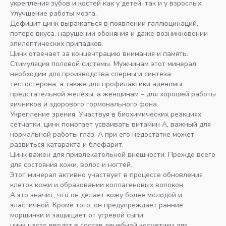
укрепления зубов и костей как у детей, так и у взрослых.
Улучшение работы мозга.
Дефицит цинк выражаться в появлении галлюцинаций,
потере вкуса, нарушении обоняния и даже возникновении
эпилептических припадков.
Цинк отвечает за концентрацию внимания и память.
Стимуляция половой системы. Мужчинам этот минерал
необходим для производства спермы и синтеза
тестостерона, а также для профилактики аденомы
предстательной железы, а женщинам – для хорошей работы
яичников и здорового гормонального фона.
Укрепление зрения. Участвуя в биохимических реакциях
сетчатки, цинк помогает усваивать витамин А, важный для
нормальной работы глаз. А при его недостатке может
развиться катаракта и блефарит.
Цинк важен для привлекательной внешности. Прежде всего
для состояния кожи, волос и ногтей.
Этот минерал активно участвует в процессе обновления
клеток кожи и образовании коллагеновых волокон.
А это значит, что он делает кожу более молодой и
эластичной. Кроме того, он предупреждает ранние
морщинки и защищает от угревой сыпи.
цинк часто вводят в состав лечебной косметики для