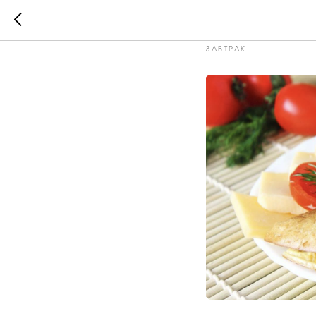
Овсяноб
ЗАВТРАК