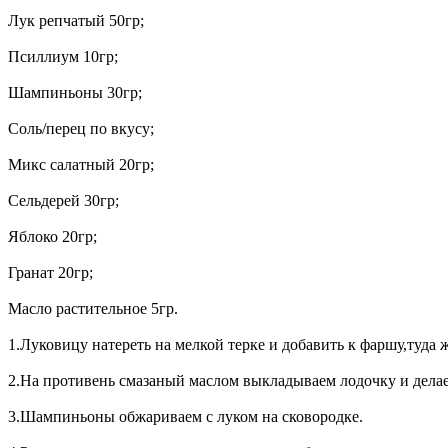
Лук репчатый 50гр;
Псиллиум 10гр;
Шампиньоны 30гр;
Соль/перец по вкусу;
Микс салатный 20гр;
Сельдерей 30гр;
Яблоко 20гр;
Гранат 20гр;
Масло растительное 5гр.
1.Луковицу натереть на мелкой терке и добавить к фаршу,туда 
2.На противень смазаный маслом выкладываем лодочку и делаем
3.Шампиньоны обжариваем с луком на сковородке.